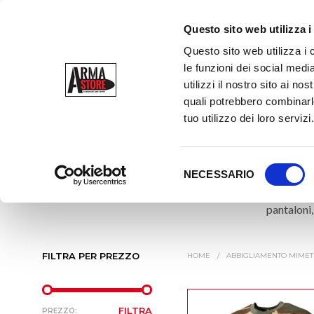
Questo sito web utilizza i
Questo sito web utilizza i 
le funzioni dei social media
utilizzi il nostro sito ai n
quali potrebbero combinarle
ABBIGL
tuo utilizzo dei loro servizi
S
NECESSARIO
e
Tra i ca
l
pantaloni,
e
z
i
FILTRA PER PREZZO
HOME
/
ABBIGLIAMENTO MIMET
o
n
e
PREZZO
PREZZO
FILTRA
PREZZO: