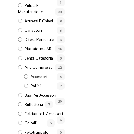
1
possono
Pulizia E
Manutenzione
essere
30
scelte
Attrezzi E Chiavi
9
nella
Caricatori
6
pagina
Difesa Personale
3
del
prodotto
Piattaforma AR
24
Senza Categoria
0
Aria Compressa
12
Accessori
5
Pallini
7
Basi Per Accessori
39
Buffetteria
7
Calciature E Accessori
6
Coltelli
5
Fototrappole
0