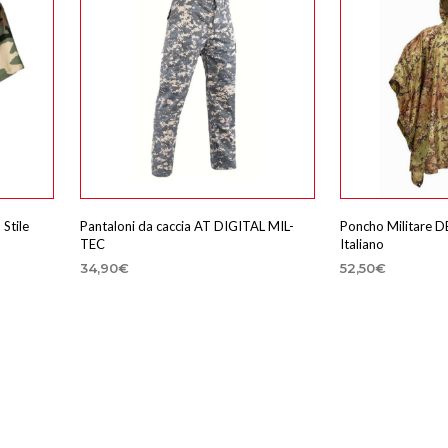
Stile
Pantaloni da caccia AT DIGITAL MIL-
Poncho Militare 
TEC
Italiano
34,90
€
52,50
€
SCEGLI
AGGIUNGI AL 
Questo
prodotto
ha
più
varianti.
Le
opzioni