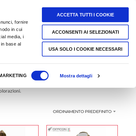
0
CHI SIAMO
FAQ
CONTATTI
ACCETTA TUTTI I COOKIE
nunci, fornire
 modo in cui
ACCONSENTI AI SELEZIONATI
cial media, i
 in base al
IMETICO
USA SOLO I COOKIE NECESSARI
MARKETING
Mostra dettagli
N
 giacche,
E
olorazioni.
S
S
U
ORDINAMENTO PREDEFINITO
N
P
R
O
D