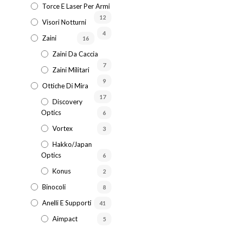
Torce E Laser Per Armi
12
Visori Notturni
4
Zaini
16
Zaini Da Caccia
7
Zaini Militari
9
Ottiche Di Mira
17
Discovery
Optics
6
Vortex
3
Hakko/Japan
Optics
6
Konus
2
Binocoli
8
Anelli E Supporti
41
Aimpact
5