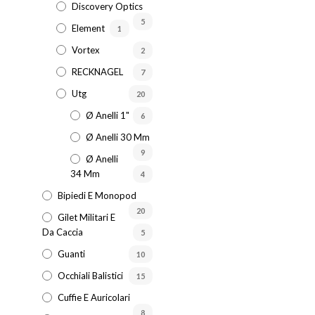
Discovery Optics
5
Element
1
Vortex
2
RECKNAGEL
7
Utg
20
Ø Anelli 1"
6
Ø Anelli 30 Mm
9
Ø Anelli
34 Mm
4
Bipiedi E Monopod
20
Gilet Militari E
Da Caccia
5
Guanti
10
Occhiali Balistici
15
Cuffie E Auricolari
8