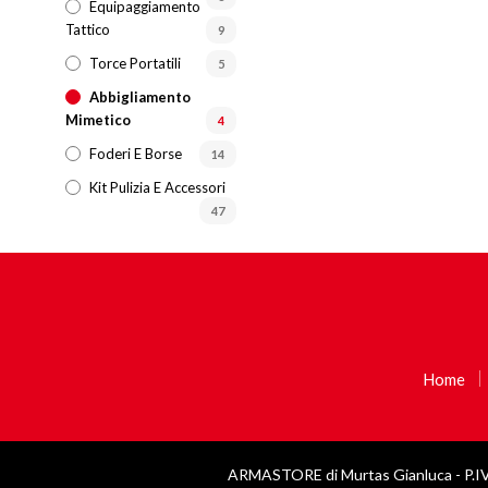
Equipaggiamento
Tattico
9
Torce Portatili
5
Abbigliamento
Mimetico
4
Foderi E Borse
14
Kit Pulizia E Accessori
47
Home
ARMASTORE di Murtas Gianluca - P.I