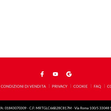
CONDIZIONI DI VENDITA
PRIVACY
COOKIE
FAQ
C
VA: 01843070309 - C.F: MRTGLC66B28C817M - Via Roma 100/5 33048 San