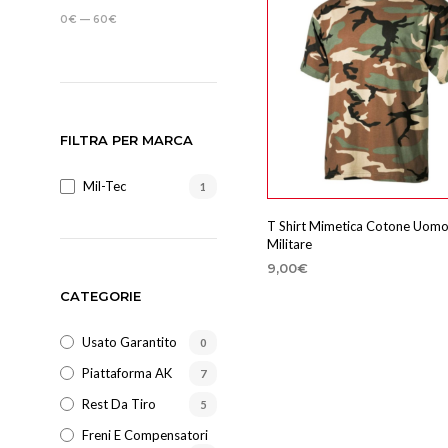
d
MIN
MAX
0€
—
60€
e
l
c
o
n
FILTRA PER MARCA
s
e
Mil-Tec
1
n
s
T Shirt Mimetica Cotone Uomo 
o
Militare
9,00
€
SCEGLI
CATEGORIE
Questo
prodotto
Usato Garantito
0
ha
più
Piattaforma AK
7
varianti.
Rest Da Tiro
5
Le
Freni E Compensatori
opzioni