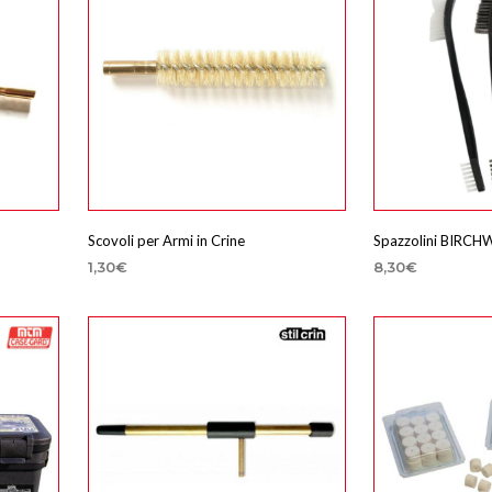
varianti.
Le
opzioni
possono
essere
scelte
nella
pagina
del
Scovoli per Armi in Crine
Spazzolini BIRCH
prodotto
1,30
€
8,30
€
SCEGLI
AGGIUNGI AL 
Questo
prodotto
ha
più
varianti.
Le
opzioni
possono