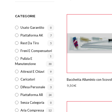
SCEGLI
Questo
prodotto
CATEGORIE
ha
più
Usato Garantito
0
varianti.
Piattaforma AK
Le
7
opzioni
Rest Da Tiro
5
possono
Freni E Compensatori
essere
1
Pulizia E
scelte
Manutenzione
30
nella
Attrezzi E Chiavi
pagina
9
del
Caricatori
Bacchetta Alluminio con Scovol
6
prodotto
9,50
€
Difesa Personale
3
SCEGLI
Questo
Piattaforma AR
24
prodotto
Senza Categoria
0
ha
Aria Compressa
12
più