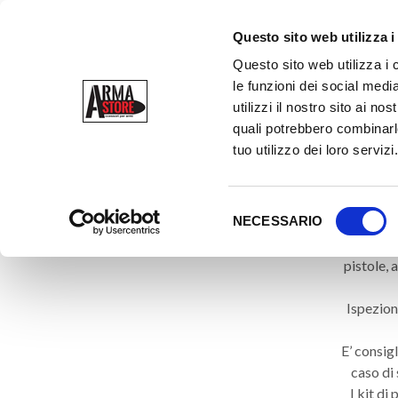
Questo sito web utilizza i
Questo sito web utilizza i 
le funzioni dei social media
utilizzi il nostro sito ai n
quali potrebbero combinarle
KIT PU
tuo utilizzo dei loro servizi
S
NECESSARIO
e
I Kit di 
l
pistole, 
e
z
Ispezion
i
o
E’ consigl
n
caso di 
e
I kit di