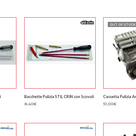
SCEGLI
AGGIUNGI AL 
Questo
prodotto
ha
OUT OF STOCK
più
varianti.
Le
opzioni
possono
essere
scelte
nella
pagina
del
i
Bacchette Pulizia STIL CRIN con Scovoli
Cassetta Pulizia
prodotto
8,40
€
51,00
€
SCEGLI
LEGGI TUTTO
Questo
prodotto
ha
più