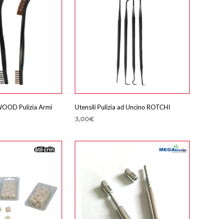
WOOD Pulizia Armi
Utensili Pulizia ad Uncino ROTCHI
3,00
€
CARRELLO
AGGIUNGI AL CARRELLO