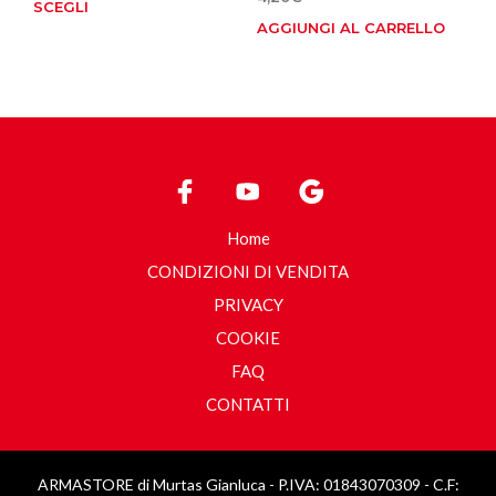
SCEGLI
Questo
AGGIUNGI AL CARRELLO
prodotto
ha
più
varianti.
Le
opzioni
possono
essere
scelte
Home
nella
pagina
CONDIZIONI DI VENDITA
del
PRIVACY
prodotto
COOKIE
FAQ
CONTATTI
ARMASTORE di Murtas Gianluca - P.IVA: 01843070309 - C.F: