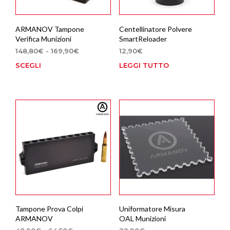
ARMANOV Tampone
Centellinatore Polvere
Verifica Munizioni
SmartReloader
Fascia
148,80
€
-
169,90
€
12,90
€
di
SCEGLI
LEGGI TUTTO
Questo
prezzo:
prodotto
da
ha
148,80€
più
a
169,90€
varianti.
Le
opzioni
possono
essere
scelte
nella
pagina
del
prodotto
Tampone Prova Colpi
Uniformatore Misura
ARMANOV
OAL Munizioni
Fascia