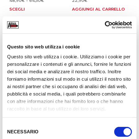
48,90
€
-
64,50
€
22,90
€
di
SCEGLI
AGGIUNGI AL CARRELLO
Questo
prezzo:
prodotto
da
ha
48,90€
più
a
64,50€
varianti.
OUT OF STOCK
Le
Questo sito web utilizza i cookie
opzioni
possono
Questo sito web utilizza i cookie. Utilizziamo i cookie per
essere
personalizzare i contenuti e gli annunci, fornire le funzioni
scelte
dei social media e analizzare il nostro traffico. Inoltre
nella
forniamo informazioni sul modo in cui utilizzi il nostro sito
pagina
ai nostri partner che si occupano di analisi dei dati web,
del
pubblicità e social media, i quali potrebbero combinarle
prodotto
Vassoio Porta Bossoli
Bilancia Digitale MTM
con altre informazioni che hai fornito loro o che hanno
MEGALINE
per Ricarica Munizioni
raccolto in base al tuo utilizzo dei loro servizi.
10,60
€
63,90
€
AGGIUNGI AL CARRELLO
LEGGI TUTTO
S
NECESSARIO
e