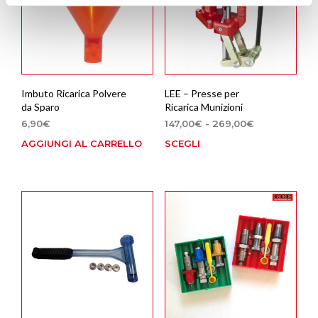
possono
essere
scelte
nella
pagina
del
prodotto
Imbuto Ricarica Polvere
LEE – Presse per
da Sparo
Ricarica Munizioni
Fascia
6,90
€
147,00
€
-
269,00
€
di
AGGIUNGI AL CARRELLO
SCEGLI
Que
prezzo:
prod
da
ha
147,00€
più
a
269,00€
varia
Le
opzi
poss
esse
scel
nella
pagi