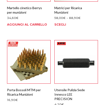
del
prod
Martello cinetico Berrys
Matrici per Ricarica
per munizioni
Munizioni
Fascia
34,60
€
58,00
€
-
88,90
€
di
AGGIUNGI AL CARRELLO
SCEGLI
Que
prezzo:
prod
da
ha
58,00€
più
a
88,90€
varia
Le
opzi
poss
esse
scel
nella
pagi
del
prod
Porta Bossoli MTM per
Utensile Pulizia Sede
Ricarica Munizioni
Innesco LEE
PRECISION
16,90
€
4,20
€