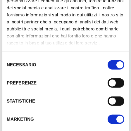
personalizzare i contenuti e gli annunci, fornire le funzioni
OUT OF STOCK
OUT OF STOCK
dei social media e analizzare il nostro traffico. Inoltre
forniamo informazioni sul modo in cui utilizzi il nostro sito
ai nostri partner che si occupano di analisi dei dati web,
pubblicità e social media, i quali potrebbero combinarle
con altre informazioni che hai fornito loro o che hanno
raccolto in base al tuo utilizzo dei loro servizi.
Binocolo GENESIS
Binocolo KOWA BD
S
8,5×44 XD DCF KOWA
8×42 XD
NECESSARIO
e
1.065,00
€
475,00
€
l
LEGGI TUTTO
LEGGI TUTTO
e
PREFERENZE
z
i
o
STATISTICHE
SALE!
SALE!
n
e
MARKETING
d
e