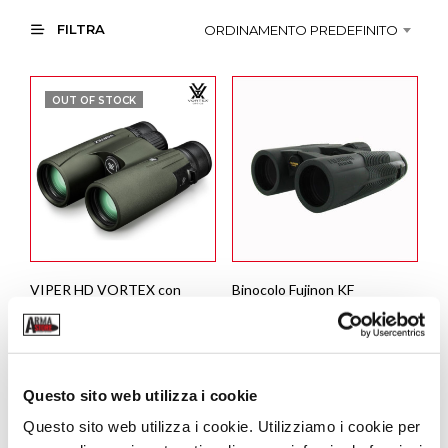
FILTRA
ORDINAMENTO PREDEFINITO
OUT OF STOCK
VIPER HD VORTEX con
Binocolo Fujinon KF
Rivestimento ArmorTec
8×42 W
538,00
€
354,00
€
LEGGI TUTTO
AGGIUNGI AL CARRELLO
Questo sito web utilizza i cookie
Questo sito web utilizza i cookie. Utilizziamo i cookie per