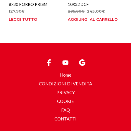
8×30 PORRO PRISM
10X32 DCF
Il
Il
127,90
€
295,00
€
245,00
€
prezzo
prezzo
LEGGI TUTTO
AGGIUNGI AL CARRELLO
originale
attuale
era:
è:
295,00€.
245,00€.
Home
CONDIZIONI DI VENDITA
PRIVACY
COOKIE
FAQ
CONTATTI