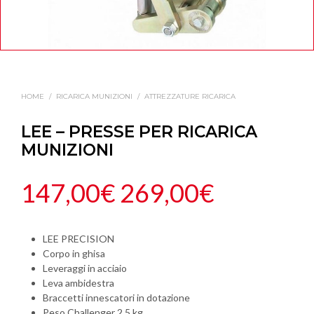
HOME
/
RICARICA MUNIZIONI
/
ATTREZZATURE RICARICA
LEE – PRESSE PER RICARICA
MUNIZIONI
Fascia
147,00
€
269,00
€
di
LEE PRECISION
Corpo in ghisa
prezzo:
Leveraggi in acciaio
Leva ambidestra
da
Braccetti innescatori in dotazione
Peso Challenger 2,5 kg