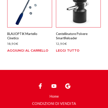
BLAUOPTIK Martello
Centellinatore Polvere
Cinetico
SmartReloader
18,90
€
12,90
€
AGGIUNGI AL CARRELLO
LEGGI TUTTO
Home
CONDIZIONI DI VENDITA