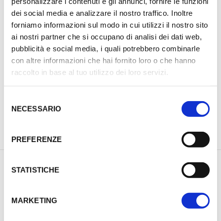
personalizzare i contenuti e gli annunci, fornire le funzioni
dei social media e analizzare il nostro traffico. Inoltre
forniamo informazioni sul modo in cui utilizzi il nostro sito
ai nostri partner che si occupano di analisi dei dati web,
pubblicità e social media, i quali potrebbero combinarle
con altre informazioni che hai fornito loro o che hanno
raccolto in base al tuo utilizzo dei loro servizi.
S
NECESSARIO
e
l
PREVIOUS PRODUCT
NEXT PRODUCT
e
PREFERENZE
z
i
o
STATISTICHE
DESCRIZIONE
n
INFORMAZIONI AGGIUNTIVE
e
MARKETING
d
e