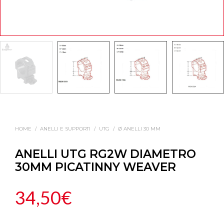
HOME
/
ANELLI E SUPPORTI
/
UTG
/
Ø ANELLI 30 MM
ANELLI UTG RG2W DIAMETRO
30MM PICATINNY WEAVER
34,50
€