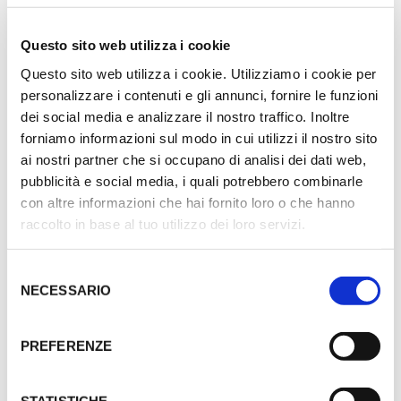
Questo sito web utilizza i cookie
SHARE THIS PRODUCT
Questo sito web utilizza i cookie. Utilizziamo i cookie per
personalizzare i contenuti e gli annunci, fornire le funzioni
COD:
N/A
dei social media e analizzare il nostro traffico. Inoltre
CATEGORIE:
ANELLI E SUPPORTI
,
UTG
,
Ø ANELLI 30 MM
forniamo informazioni sul modo in cui utilizzi il nostro sito
TAG:
ANELLI
,
RG2W
,
UTG
ai nostri partner che si occupano di analisi dei dati web,
pubblicità e social media, i quali potrebbero combinarle
con altre informazioni che hai fornito loro o che hanno
raccolto in base al tuo utilizzo dei loro servizi.
S
NECESSARIO
e
l
e
PREFERENZE
z
i
PREVIOUS PRODUCT
NEXT PRODUCT