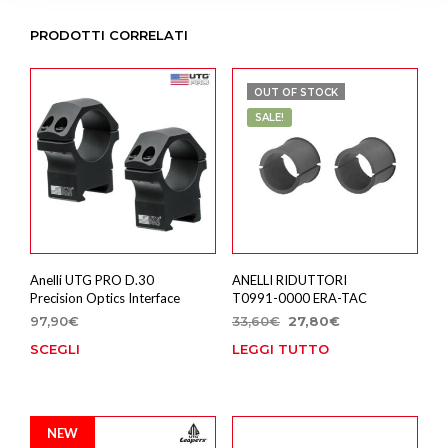
PRODOTTI CORRELATI
OUT OF STOCK
SALE!
Anelli UTG PRO D.30
ANELLI RIDUTTORI
Precision Optics Interface
T0991-0000 ERA-TAC
Il
Il
97,90
€
33,60
€
27,80
€
prezzo
prezzo
SCEGLI
LEGGI TUTTO
Questo
originale
attuale
prodotto
era:
è:
ha
33,60€.
27,80€.
più
NEW
varianti.