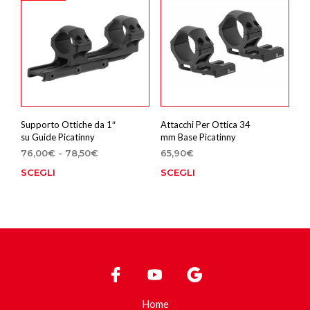
Le
opzioni
possono
essere
scelte
nella
pagina
del
prodotto
Supporto Ottiche da 1″
Attacchi Per Ottica 34
su Guide Picatinny
mm Base Picatinny
Fascia
76,00
€
-
78,50
€
65,90
€
di
SCEGLI
SCEGLI
Questo
Que
prezzo:
prodotto
prod
da
ha
ha
76,00€
più
più
a
78,50€
varianti.
varia
Le
Le
opzioni
opzi
possono
poss
essere
esse
Home
scelte
scel