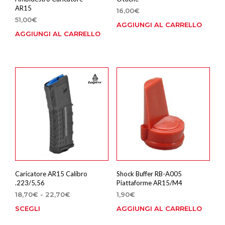
AR15
16,00
€
51,00
€
AGGIUNGI AL CARRELLO
AGGIUNGI AL CARRELLO
Caricatore AR15 Calibro
Shock Buffer RB-A005
.223/5,56
Piattaforme AR15/M4
Fascia
18,70
€
-
22,70
€
1,90
€
di
SCEGLI
AGGIUNGI AL CARRELLO
Questo
prezzo:
prodotto
da