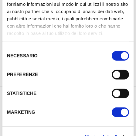
forniamo informazioni sul modo in cui utilizzi il nostro sito
ai nostri partner che si occupano di analisi dei dati web,
pubblicità e social media, i quali potrebbero combinarle
con altre informazioni che hai fornito loro o che hanno
raccolto in base al tuo utilizzo dei loro servizi.
S
NECESSARIO
e
l
e
PREFERENZE
PREVIOUS PRODUCT
NEXT PRODUCT
z
i
o
STATISTICHE
n
DESCRIZIONE
e
MARKETING
INFORMAZIONI AGGIUNTIVE
d
e
RECENSIONI (0)
l