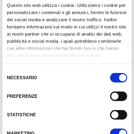
Questo sito web utilizza i cookie. Utilizziamo i cookie per
personalizzare i contenuti e gli annunci, fornire le funzioni
dei social media e analizzare il nostro traffico. Inoltre
forniamo informazioni sul modo in cui utilizzi il nostro sito
PREVIOUS PRODUCT
NEXT PRODUCT
ai nostri partner che si occupano di analisi dei dati web,
pubblicità e social media, i quali potrebbero combinarle
con altre informazioni che hai fornito loro o che hanno
raccolto in base al tuo utilizzo dei loro servizi.
DESCRIZIONE
INFORMAZIONI AGGIUNTIVE
S
NECESSARIO
RECENSIONI (0)
e
l
e
PREFERENZE
DETERGENTE PER BOSSOLI IOSSO
z
Il detergente Case Cleaner prodotto dalla IOSSO negli Stati
i
Uniti, non è tossico, corrosivo e sopratutto non è
o
STATISTICHE
infiammabile. Un prodotto estremamente sicuro per gli
n
operatori, poichè non rilascia fumi o vapori durante l’utilizzo.
e
Nel settore della ricarica, è ideale per detergere e pulire i
MARKETING