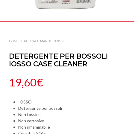
HOME
/
PULIZIA E MANUTENZIONE
DETERGENTE PER BOSSOLI
IOSSO CASE CLEANER
19,60
€
IOSSO
Detergente per bossoli
Non tossico
Non corrosivo
Non infiammabile
Quantità 946 ml.