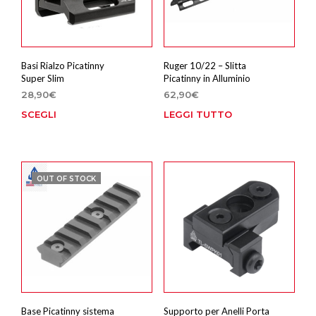
Basi Rialzo Picatinny
Ruger 10/22 – Slitta
Super Slim
Picatinny in Alluminio
28,90
€
62,90
€
SCEGLI
LEGGI TUTTO
Questo
prodotto
ha
più
varianti.
OUT OF STOCK
Le
opzioni
possono
essere
scelte
nella
pagina
del
prodotto
Base Picatinny sistema
Supporto per Anelli Porta