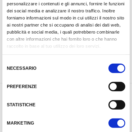
personalizzare i contenuti e gli annunci, fornire le funzioni
dei social media e analizzare il nostro traffico. Inoltre
forniamo informazioni sul modo in cui utilizzi il nostro sito
ai nostri partner che si occupano di analisi dei dati web,
pubblicità e social media, i quali potrebbero combinarle
con altre informazioni che hai fornito loro o che hanno
raccolto in base al tuo utilizzo dei loro servizi.
S
NECESSARIO
e
PREVIOUS PRODUCT
NEXT PRODUCT
l
e
PREFERENZE
z
i
DESCRIZIONE
o
STATISTICHE
INFORMAZIONI AGGIUNTIVE
n
e
MARKETING
d
SLITTA ARCA M-LOK