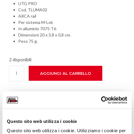
UTG PRO
Cod. TLUMA02
ARCA rail
Per sistema M-Lok
In alluminio 7075-T6
Dimensioni 20 x 3,8 x 0,8 cm.
Peso 75 g.
2 disponibili
AGGIUNGI AL CARRELLO
SHARE THIS PRODUCT
CATEGORIA:
BASI PER ACCESSORI
Questo sito web utilizza i cookie
TAG:
ARCA
,
M LOK
,
RAIL
,
SLITTA
Questo sito web utilizza i cookie. Utilizziamo i cookie per