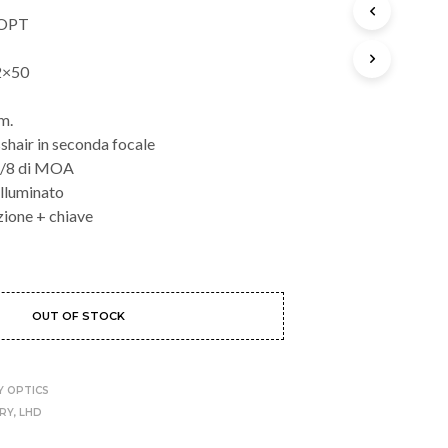
O
OPT
T
T
2×50
O
N
E
m.
L
shair in seconda focale
C
 1/8 di MOA
A
R
illuminato
R
azione + chiave
E
L
L
O
.
OUT OF STOCK
Y OPTICS
ERY
,
LHD