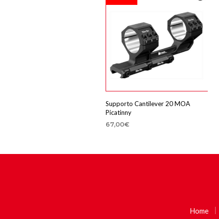
Supporto Cantilever 20 MOA
Picatinny
67,00
€
SCEGLI
Questo
prodotto
ha
più
varianti.
Le
opzioni
Home