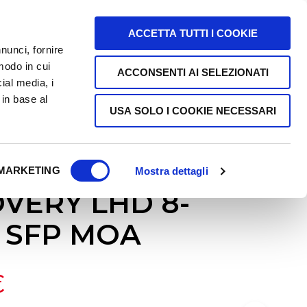
0
CHI SIAMO
FAQ
CONTATTI
ACCETTA TUTTI I COOKIE
nunci, fornire
 modo in cui
ACCONSENTI AI SELEZIONATI
cial media, i
 in base al
USA SOLO I COOKIE NECESSARI
RA
/
DISCOVERY OPTICS
CA
MARKETING
Mostra dettagli
N
VERY LHD 8-
E
S
0 SFP MOA
S
U
N
P
€
R
O
D