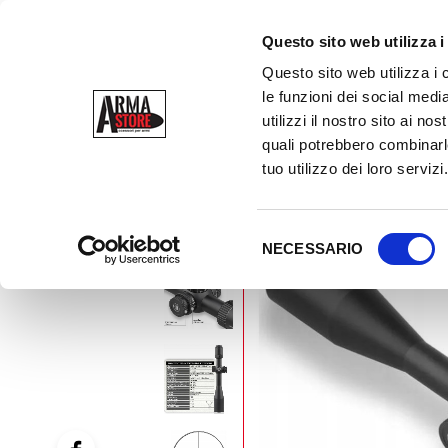
Questo sito web utilizza i
Questo sito web utilizza i 
le funzioni dei social media
utilizzi il nostro sito ai n
quali potrebbero combinarle
tuo utilizzo dei loro servizi
NEW
S
NECESSARIO
e
l
e
z
i
o
n
e