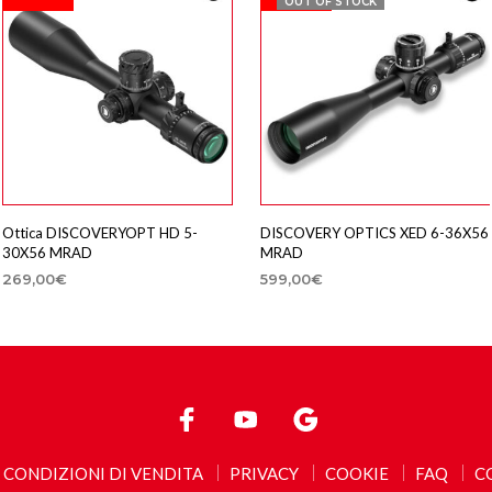
OUT OF STOCK
Ottica DISCOVERYOPT HD 5-
DISCOVERY OPTICS XED 6-36X56
30X56 MRAD
MRAD
269,00
€
599,00
€
AGGIUNGI AL CARRELLO
LEGGI TUTTO
CONDIZIONI DI VENDITA
PRIVACY
COOKIE
FAQ
C