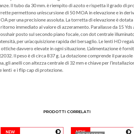
anze. Il tubo da 30 mm. è riempito di azoto e rispetta il grado di p
rrette permettono un’escursione di 50 MOA in elevazione e in deriv
OA per una precisione assoluta. La torretta di elevazione è dotata 
 ritorno immediato al valore di azzeramento. Parallasse da 15 Yds al
osshair posto sul secondo piano focale, con dot centrale illuminato
intensità, per un’acquisizione rapida del bersaglio. Le lenti HD rega
 ottiche davvero elevate in ogni situazione. L’alimentazione è forni
2032. Il peso è di circa 837 g. La dotazione comprende il parasole
a, gli anelli con altezza centrale di 32 mm e chiave per l’installazio
 lenti e i flip cap di protezione.
PRODOTTI CORRELATI
NEW
NEW