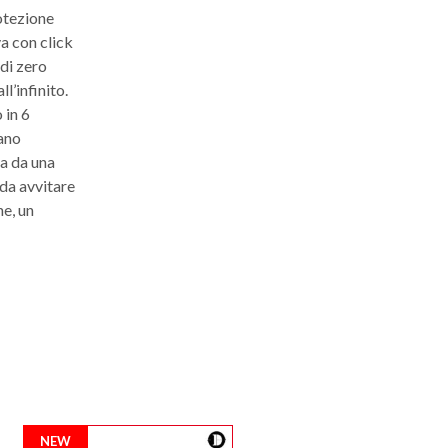
rotezione
a con click
di zero
l’infinito.
 in 6
lano
ta da una
 da avvitare
ne, un
NEW