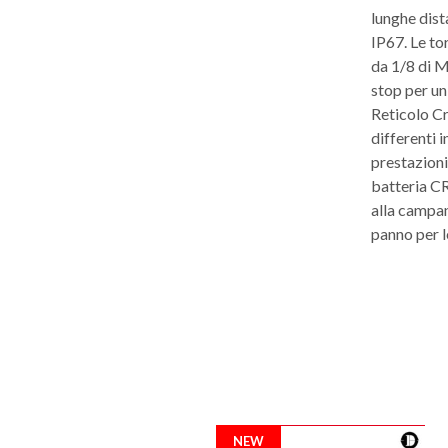
lunghe dist
IP67. Le to
da 1/8 di M
stop per un
Reticolo Cr
differenti 
prestazioni
batteria CR
alla campan
panno per le
NEW