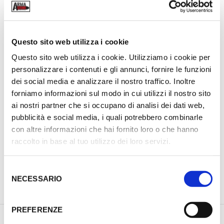
COD:
N/A
CATEGORIA:
DISCOVERY OPTICS
Questo sito web utilizza i cookie
TAG:
CANTILEVER 20 MOA
,
DISCOVERY
Questo sito web utilizza i cookie. Utilizziamo i cookie per
personalizzare i contenuti e gli annunci, fornire le funzioni
dei social media e analizzare il nostro traffico. Inoltre
forniamo informazioni sul modo in cui utilizzi il nostro sito
ai nostri partner che si occupano di analisi dei dati web,
pubblicità e social media, i quali potrebbero combinarle
con altre informazioni che hai fornito loro o che hanno
raccolto in base al tuo utilizzo dei loro servizi.
S
NECESSARIO
e
PREVIOUS PRODUCT
NEXT PRODUCT
l
e
PREFERENZE
z