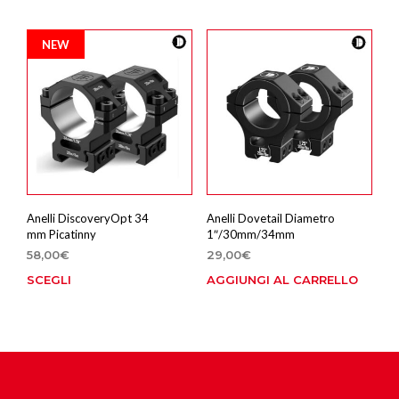
ha
più
NEW
varia
Le
opzi
poss
esse
scel
nella
pagi
del
prod
Anelli DiscoveryOpt 34
Anelli Dovetail Diametro
mm Picatinny
1″/30mm/34mm
58,00
€
29,00
€
SCEGLI
AGGIUNGI AL CARRELLO
Questo
prodotto
ha
più
varianti.
Le
opzioni