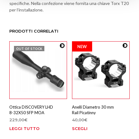
specifiche. Nella confezione viene fornita una chiave Torx T20
per l’installazione.
PRODOTTI CORRELATI
NEW
OUT OF STOCK
Ottica DISCOVERY LHD
Anelli Diametro 30 mm
8-32X50 SFP MOA
Rail Picatinny
229,00
€
40,00
€
LEGGI TUTTO
SCEGLI
Que
prod