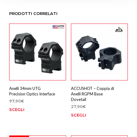
PRODOTTI CORRELATI
Anelli 34mm UTG
ACCUSHOT – Coppia di
Precision Optics Interface
Anelli RGPM Base
Dovetail
97,90
€
27,90
€
SCEGLI
Questo
SCEGLI
Que
prodotto
prod
ha
ha
più
più
varianti.