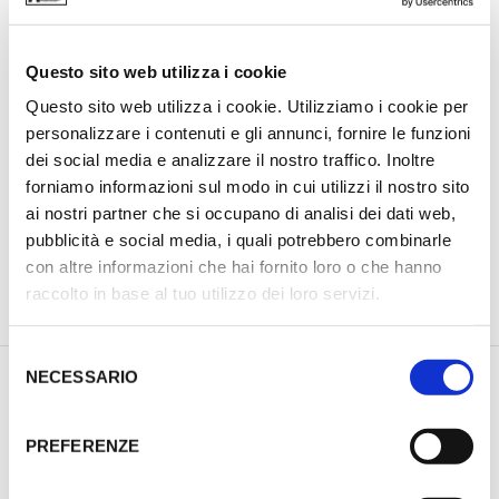
Questo sito web utilizza i cookie
Questo sito web utilizza i cookie. Utilizziamo i cookie per
personalizzare i contenuti e gli annunci, fornire le funzioni
dei social media e analizzare il nostro traffico. Inoltre
forniamo informazioni sul modo in cui utilizzi il nostro sito
ai nostri partner che si occupano di analisi dei dati web,
pubblicità e social media, i quali potrebbero combinarle
con altre informazioni che hai fornito loro o che hanno
raccolto in base al tuo utilizzo dei loro servizi.
PREVIOUS PRODUCT
NEXT PRODUCT
S
NECESSARIO
e
l
DESCRIZIONE
e
INFORMAZIONI AGGIUNTIVE
PREFERENZE
z
i