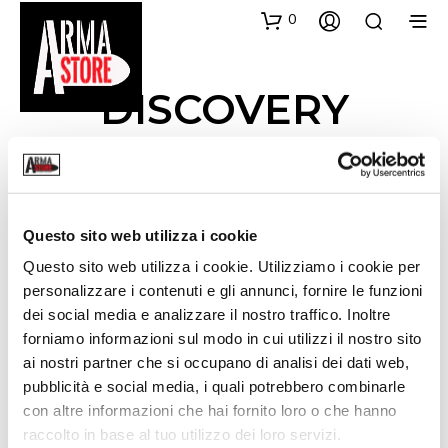
0
DISCOVERY
OPTICS.
ALLUMINIO 7075
Questo sito web utilizza i cookie
Questo sito web utilizza i cookie. Utilizziamo i cookie per
personalizzare i contenuti e gli annunci, fornire le funzioni
FILTRA
ORDINAMENTO PREDEFINITO
dei social media e analizzare il nostro traffico. Inoltre
forniamo informazioni sul modo in cui utilizzi il nostro sito
ai nostri partner che si occupano di analisi dei dati web,
NEW
pubblicità e social media, i quali potrebbero combinarle
con altre informazioni che hai fornito loro o che hanno
raccolto in base al tuo utilizzo dei loro servizi.